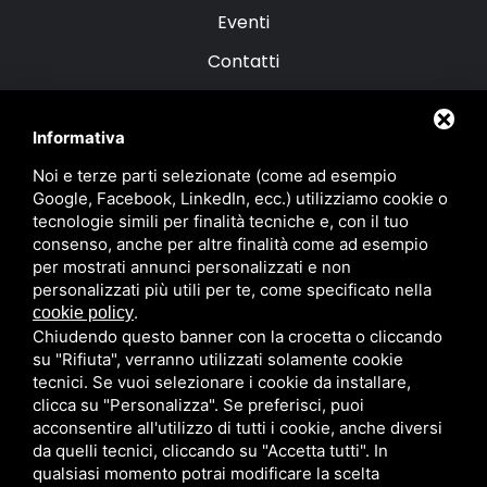
Eventi
Contatti
Le nostre proposte
Informativa
Menu Bistrot
Noi e terze parti selezionate (come ad esempio
Google, Facebook, LinkedIn, ecc.) utilizziamo cookie o
Menu alla Carta
tecnologie simili per finalità tecniche e, con il tuo
consenso, anche per altre finalità come ad esempio
La Cantina
per mostrati annunci personalizzati e non
personalizzati più utili per te, come specificato nella
.
cookie policy
Chiudendo questo banner con la crocetta o cliccando
su "Rifiuta", verranno utilizzati solamente cookie
tecnici. Se vuoi selezionare i cookie da installare,
clicca su "Personalizza". Se preferisci, puoi
Privacy
|
Sitemap
Questo sito è protetto da Google
acconsentire all'utilizzo di tutti i cookie, anche diversi
reCAPTCHA v3,
Privacy Policy
e
Terms of Service
di Google.
da quelli tecnici, cliccando su "Accetta tutti". In
qualsiasi momento potrai modificare la scelta